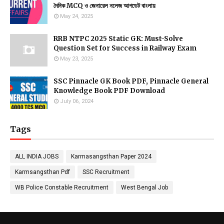
দৈনিক MCQ ও জেনারেল নলেজ আপডেট বাংলায়
May 24, 2025
RRB NTPC 2025 Static GK: Must-Solve
Question Set for Success in Railway Exam
May 23, 2025
SSC Pinnacle GK Book PDF, Pinnacle General
Knowledge Book PDF Download
July 06, 2024
Tags
ALL INDIA JOBS
Karmasangsthan Paper 2024
Karmsangsthan Pdf
SSC Recruitment
WB Police Constable Recruitment
West Bengal Job