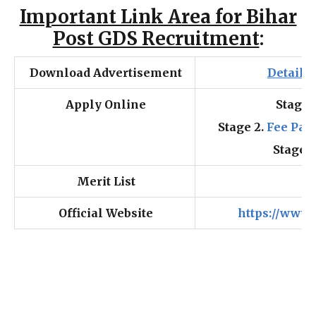
Important Link Area for Bihar
Post GDS Recruitment
:
Download Advertisement
Detaile
Apply Online
Stage 
Stage 2.
Fee Pay
Stage 3
Merit List
Official Website
https://www.