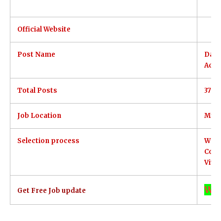
Official Website
Post Name
Data
Acco
Total Posts
37
Job Location
Murs
Selection process
Writ
Comp
Viva
Wh
Get Free Job update