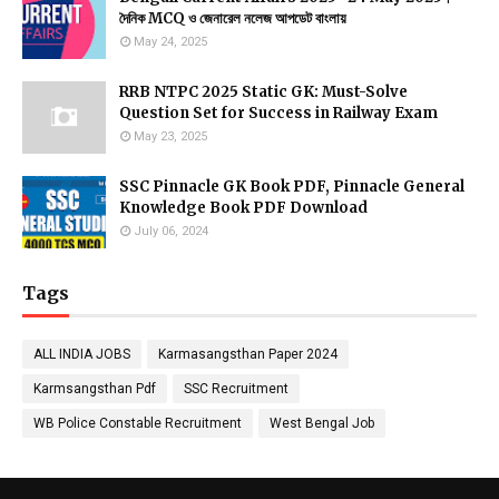
দৈনিক MCQ ও জেনারেল নলেজ আপডেট বাংলায়
May 24, 2025
RRB NTPC 2025 Static GK: Must-Solve
Question Set for Success in Railway Exam
May 23, 2025
SSC Pinnacle GK Book PDF, Pinnacle General
Knowledge Book PDF Download
July 06, 2024
Tags
ALL INDIA JOBS
Karmasangsthan Paper 2024
Karmsangsthan Pdf
SSC Recruitment
WB Police Constable Recruitment
West Bengal Job