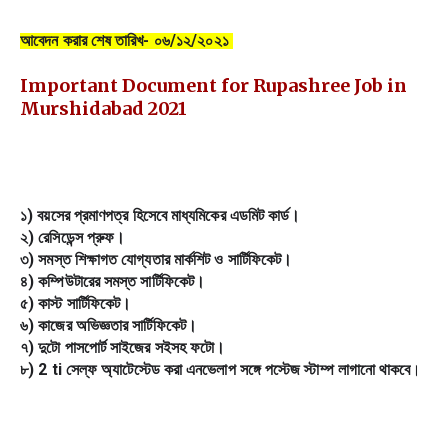
আবেদন করার শেষ তারিখ- ০৬/১২/২০২১ 
Important Document for Rupashree Job in
Murshidabad 2021
১) বয়সের প্রমাণপত্র হিসেবে মাধ্যমিকের এডমিট কার্ড।
২) রেসিডেন্স প্রুফ।
৩) সমস্ত শিক্ষাগত যোগ্যতার মার্কশিট ও সার্টিফিকেট।
৪) কম্পিউটারের সমস্ত সার্টিফিকেট।
৫) কাস্ট সার্টিফিকেট।
৬) কাজের অভিজ্ঞতার সার্টিফিকেট।
৭) দুটো পাসপোর্ট সাইজের সইসহ ফটো।
৮) 2 ti সেল্ফ অ্যাটেস্টেড করা এনভেলাপ সঙ্গে পস্টেজ স্টাম্প লাগানো থাকবে
।