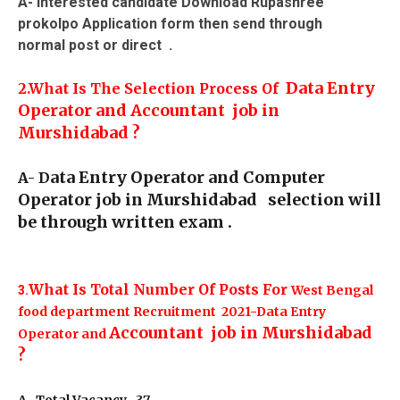
A- Interested candidate Download Rupashree
prokolpo Application form then send through
normal post or direct .
Data Entry
2.What Is The Selection Process Of
Operator and Accountant job in
Murshidabad ?
ata Entry Operator and Computer
A- D
Operator job in Murshidabad selection will
be through written exam .
What Is Total Number Of Posts For
West Bengal
3.
food department Recruitment 2021-Data Entry
Accountant job in Murshidabad
Operator and
?
A- Total Vacancy -37