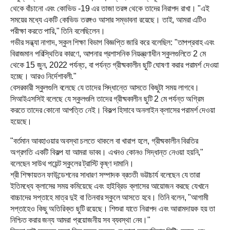
থেকে বাঁচানো এবং কোভিড -19 এর তাজা তরঙ্গ থেকে তাদের নিরাপদ রাখা। "এই
সময়ের মধ্যে একটি কোভিড তরঙ্গও আসার সম্ভাবনা রয়েছে। তাই, আমরা এটিও
পরীক্ষা করতে পারি," তিনি বলেছিলেন।
গভীর সন্ধ্যা নাগাদ, স্কুল শিক্ষা বিভাগ বিজ্ঞপ্তি জারি করে বলেছিল: "তাপপ্রবাহ এবং
বিরাজমান পরিস্থিতির কারণে, আপনার প্রশাসনিক নিয়ন্ত্রণাধীন স্কুলগুলিতে 2 মে
থেকে 15 জুন, 2022 পর্যন্ত, বা পর্যন্ত গ্রীষ্মকালীন ছুটি ঘোষণা করার পরামর্শ দেওয়া
হচ্ছে। আরও নির্দেশাবলী."
বেসরকারী স্কুলগুলি বলেছে যে তাদের সিদ্ধান্তে আসতে কিছুটা সময় লাগবে।
সিআইএসসিই বলেছে যে স্কুলগুলি তাদের গ্রীষ্মকালীন ছুটি 2 মে পর্যন্ত অগ্রিম
করতে তাদের কোনো আপত্তি নেই। বিকল্প হিসাবে অনলাইন ক্লাসের পরামর্শ দেওয়া
হয়েছে।
"
বর্তমান আবহাওয়ার অবস্থা চলতে থাকলে বা খারাপ হলে, গ্রীষ্মকালীন বিরতির
অগ্রগতি একটি বিকল্প যা আমরা ভাবব। এখনও কোনও সিদ্ধান্ত নেওয়া হয়নি,"
বলেছেন সাউথ পয়েন্ট স্কুলের ট্রাস্টি কৃষ্ণ দামানি।
শ্রী শিক্ষায়তন ফাউন্ডেশনের সাধারণ সম্পাদক ব্রততী ভট্টাচার্য বলেছেন যে তারা
ইতিমধ্যে ক্লাসের সময় কমিয়েছে এবং হাইব্রিড ক্লাসের আয়োজন করছে যেখানে
বাচ্চাদের সপ্তাহে মাত্র দুই বা তিনবার স্কুলে আসতে হবে। তিনি বলেন, "আগামী
সপ্তাহেও কিছু অতিরিক্ত ছুটি রয়েছে। শিশুরা যাতে নিরাপদ এবং আরামদায়ক হয় তা
নিশ্চিত করার জন্য আমরা প্রয়োজনীয় সব ব্যবস্থা নেব।"