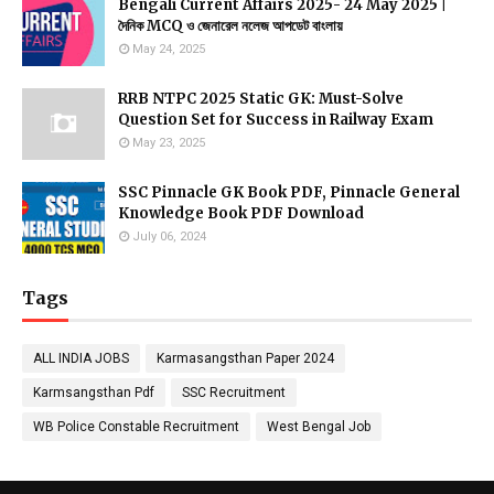
Bengali Current Affairs 2025- 24 May 2025 |
দৈনিক MCQ ও জেনারেল নলেজ আপডেট বাংলায়
May 24, 2025
RRB NTPC 2025 Static GK: Must-Solve
Question Set for Success in Railway Exam
May 23, 2025
SSC Pinnacle GK Book PDF, Pinnacle General
Knowledge Book PDF Download
July 06, 2024
Tags
ALL INDIA JOBS
Karmasangsthan Paper 2024
Karmsangsthan Pdf
SSC Recruitment
WB Police Constable Recruitment
West Bengal Job