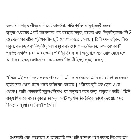
কলকাতা: শহরে তীব্র তাপ এবং আর্দ্রতার পরিপ্রেক্ষিতে মুখ্যমন্ত্রী মমতা
বন্দ্যোপাধ্যায়ের একটি আবেদনের পরে রাজ্যের স্কুল, কলেজ এবং বিশ্ববিদ্যালয়গুলি 2
মে থেকে প্রাথমিক গ্রীষ্মকালীন ছুটি ঘোষণা করতে চলেছে। তিনি যখন রাষ্ট্র-চালিত
স্কুল, কলেজ এবং বিশ্ববিদ্যালয় বন্ধ করার ঘোষণা করেছিলেন, তখন বেসরকারী
প্রতিষ্ঠানগুলিও চরম আবহাওয়ার পরিস্থিতির কারণে অনুরোধে মনোযোগ দেবে বলে
আশা করা হচ্ছে যেখানে বেশ কয়েকজন শিক্ষার্থী ইচ্ছা গ্রহণ করছে।
"শিশুরা এই গরম সহ্য করতে পারে না। এটা আমার জ্ঞানে এসেছে যে বেশ কয়েকজন
ছাত্র নাক থেকে রক্ত ​​পড়ার অভিযোগ করেছে। গ্রীষ্মের ছুটি শুরু হোক 2 মে
থেকে। আমি বেসরকারি স্কুলগুলিকেও তা অনুসরণ করার জন্য অনুরোধ করছি," তিনি
রাজ্য শিক্ষাকে বলেন বুধবার নবান্নে একটি প্রশাসনিক বৈঠকে ভাষণ দেওয়ার সময়
বিভাগের প্রধান সচিব মনীশ জৈন।
মুখ্যমন্ত্রী যোগ করেছেন যে তাড়াতাড়ি বন্ধ দুটি উদ্দেশ্য পূরণ করবে: শিশুদের তাপ