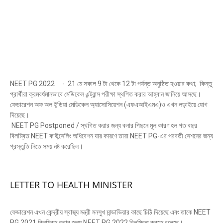
NEET PG 2022 - 21 মে সকাল 9 টা থেকে 12 টা পর্যন্ত অনুষ্ঠিত হওয়ার কথা; কিন্তু
প্রার্থীরা ক্রমবর্ধমানভাবে মেডিকেল এন্ট্রান্স পরীক্ষা স্থগিত করার আহ্বান জানিয়ে আসছে।
ফেডারেশন অফ অল ইন্ডিয়া মেডিকেল অ্যাসোসিয়েশন (এফএআইএমএ)ও এখন লড়াইয়ে যোগ
দিয়েছে।
NEET PG Postponed / স্থগিত করার জন্য বলার পিছনে মূল কারণ হল গত বছর
বিলম্বিত NEET কাউন্সেলিং অধিবেশন যার কারণে তারা NEET PG-এর পরবর্তী সেশনের জন্য
প্রস্তুতি নিতে সময় নষ্ট করেছিল।
LETTER TO HEALTH MINISTER
ফেডারেশন এখন কেন্দ্রীয় স্বাস্থ্য মন্ত্রী মনসুখ মান্ডাভিয়ার কাছে চিঠি দিয়েছে এবং তাকে NEET
PG 2021 বিলম্বিত করার জন্য NEET PG 2022 বিলম্বিত করতে বলেছে।