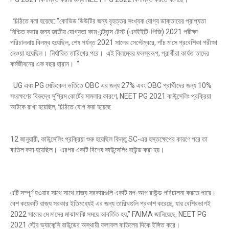
চিঠিতে বলা হয়েছে: “কোভিড ডিউটির জন্য বৃহত্তর সংখ্যক যোগ্য ডাক্তারের প্রাপ্যতা
নিশ্চিত করার জন্য জাতীয় যোগ্যতা কাম এন্ট্রান্স টেস্ট (এনইইটি-পিজি) 2021 পরীক্ষা
পরিচালনায় বিলম্ব হয়েছিল, শেষ পর্যন্ত 2021 সালের সেপ্টেম্বরে, পাঁচ মাসে প্রবেশিকা পরীক্ষা
নেওয়া হয়েছিল। নির্ধারিত তারিখের পরে। এই বিলম্বের ফলস্বরূপ, প্রার্থীরা কার্যত তাদের
কর্মজীবনের এক বছর হারান। "
UG এবং PG মেডিকেল ভর্তিতে OBC এর জন্য 27% এবং OBC প্রার্থীদের জন্য 10%
সংরক্ষণের বিরুদ্ধে সুপ্রিম কোর্টের মামলার কারণে, NEET PG 2021 কাউন্সেলিং প্রক্রিয়া
আটকে রাখা হয়েছিল, চিঠিতে যোগ করা হয়েছে
12 জানুয়ারী, কাউন্সেলিং প্রক্রিয়া শুরু হয়েছিল কিন্তু SC-এর হস্তক্ষেপের কারণে পরে তা
বাতিল করা হয়েছিল। এরপর একটি বিশেষ কাউন্সেলিং রাউন্ড করা হয়।
এটি সম্পূর্ণ হওয়ার সাথে সাথে রাজ্য সরকারগুলি একটি মপ-আপ রাউন্ড পরিচালনা করতে পারে।
বেশ কয়েকটি রাজ্য সরকার ইতিমধ্যেই এর জন্য তারিখগুলি প্রকাশ করেছে, যার বেশিরভাগই
2022 সালের মে মাসের মাঝামাঝি সময়ে আবর্তিত হয়,” FAIMA জানিয়েছে, NEET PG
2021 স্ট্রে ভ্যাকেন্সি রাউন্ডের অস্থায়ী ফলাফল বাতিলের দিকে ইঙ্গিত করে।