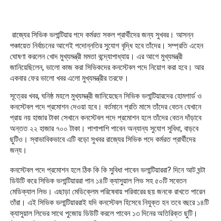
রাজ্যের সিভিক ভলান্টিয়ার পদে কর্মরত সকল প্রার্থীদের জন্য সুখবর। আসন্ন
পঞ্চায়েত নির্বাচনের আগেই পদোন্নতির সুযোগ বৃদ্ধি হবে তাঁদের। সম্প্রতি এহেন
ঘোষণা করলেন খোদ মুখ্যমন্ত্রী মমতা বন্দ্যোপাধ্যায়। এর আগে মুখ্যমন্ত্রী
জানিয়েছিলেন, ভালো কাজ করা সিভিকদের কনস্টেবল পদে নিয়োগ করা হবে। আর
একবার ফের ভালো খবর এলো মুখ্যমন্ত্রীর তরফে।
সূত্রের খবর, ঘনিষ্ঠ মহলে মুখ্যমন্ত্রী জানিয়েছেন সিভিক ভলান্টিয়ারদের হোমগার্ড ও
কনস্টেবল পদে প্রমোশন দেওয়া হবে। বর্তমানে প্রতি মাসে তাঁদের বেতন যেখানে
প্রায় নয় হাজার টাকা সেখানে কনস্টেবল পদে প্রমোশন হলে তাঁদের বেতন দাঁড়াবে
অন্তত ২২ হাজার ৭০০ টাকা। পাশাপাশি পাবেন অন্যান্য সুযোগ সুবিধা, বাড়বে
ছুটিও। স্বাভাবিকভাবে এটি বড়ো সুখবর রাজ্যের সিভিক পদে কর্মরত প্রার্থীদের
জন্য।
কনস্টেবল পদে প্রমোশন হলে ঠিক কি কি সুবিধা পাবেন ভলান্টিয়াররা? দিনে আট ঘন্টা
ডিউটি করে সিভিক ভলান্টিয়াররা পান ১৪টি ক্যাসুয়াল লিভ সহ ৫০টি সবেতন
মেডিক্যাল লিভ। এছাড়া মেডিক্লেম পরিষেবায় পরিবারের ছয় জনকে রাখতে পারেন
তাঁরা। এই সিভিক ভলান্টিয়াররাই যদি কনস্টেবল হিসেবে নিযুক্ত হন তবে বছরে ১৪টি
ক্যাসুয়াল লিভের সাথে পুজোয় ডিউটি করলে পাবেন ১৩ দিনের অতিরিক্ত ছুটি।