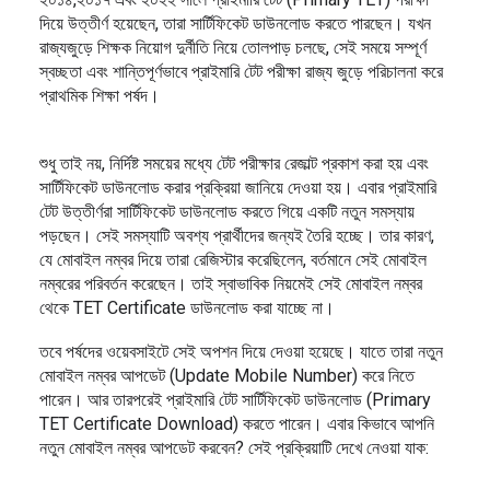
দিয়ে উত্তীর্ণ হয়েছেন, তারা সার্টিফিকেট ডাউনলোড করতে পারছেন। যখন
রাজ্যজুড়ে শিক্ষক নিয়োগ দুর্নীতি নিয়ে তোলপাড় চলছে, সেই সময়ে সম্পূর্ণ
স্বচ্ছতা এবং শান্তিপূর্ণভাবে প্রাইমারি টেট পরীক্ষা রাজ্য জুড়ে পরিচালনা করে
প্রাথমিক শিক্ষা পর্ষদ।
শুধু তাই নয়, নির্দিষ্ট সময়ের মধ্যে টেট পরীক্ষার রেজাল্ট প্রকাশ করা হয় এবং
সার্টিফিকেট ডাউনলোড করার প্রক্রিয়া জানিয়ে দেওয়া হয়। এবার প্রাইমারি
টেট উত্তীর্ণরা সার্টিফিকেট ডাউনলোড করতে গিয়ে একটি নতুন সমস্যায়
পড়ছেন। সেই সমস্যাটি অবশ্য প্রার্থীদের জন্যই তৈরি হচ্ছে। তার কারণ,
যে মোবাইল নম্বর দিয়ে তারা রেজিস্টার করেছিলেন, বর্তমানে সেই মোবাইল
নম্বরের পরিবর্তন করেছেন। তাই স্বাভাবিক নিয়মেই সেই মোবাইল নম্বর
থেকে TET Certificate ডাউনলোড করা যাচ্ছে না।
তবে পর্ষদের ওয়েবসাইটে সেই অপশন দিয়ে দেওয়া হয়েছে। যাতে তারা নতুন
মোবাইল নম্বর আপডেট (Update Mobile Number) করে নিতে
পারেন। আর তারপরেই প্রাইমারি টেট সার্টিফিকেট ডাউনলোড (Primary
TET Certificate Download) করতে পারেন। এবার কিভাবে আপনি
নতুন মোবাইল নম্বর আপডেট করবেন? সেই প্রক্রিয়াটি দেখে নেওয়া যাক: