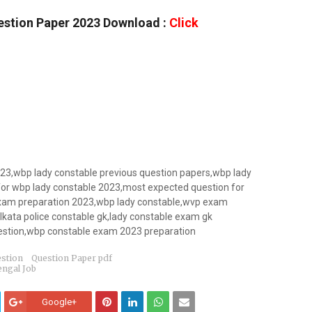
estion Paper 2023 Download :
Click
23,wbp lady constable previous question papers,wbp lady
or wbp lady constable 2023,most expected question for
am preparation 2023,wbp lady constable,wvp exam
lkata police constable gk,lady constable exam gk
estion,wbp constable exam 2023 preparation
estion
Question Paper pdf
engal Job
Google+