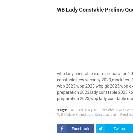
WB Lady Constable Prelims Qu
wbp lady constable exam preparation 20
constable new vacancy 2023,mock test f
wbp 2023,wbp 2023,wbp gk 2023,wbp ex
preparation 2023,lady constable 2023,ko
preparation 2023,wbp lady constable qu
Tags:
ALL INDIA JOB
Previous Year qu
WB Police Constable Recruitment
West B
Facebook
Twitter