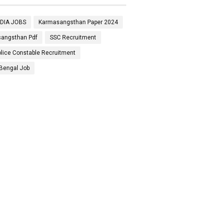
NDIA JOBS
Karmasangsthan Paper 2024
angsthan Pdf
SSC Recruitment
lice Constable Recruitment
Bengal Job