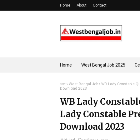
Home
About
Contact
Home
West Bengal Job 2025
Ce
হোম
West Bengal Job
WB Lady Constable Que
Download 2023
WB Lady Constable
Lady Constable Pr
Download 2023
Mrinal
সেপ্টেম্বর ১০, ২০২৩