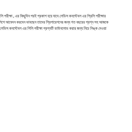
ি পরীক্ষা , এর কিছুদিন পরই প্রকাশ হয়ে যাবে লেডিস কনস্টেবল এর প্রিলি পরীক্ষার
র পুলিশে আবেদন করবেন ভাবছেন তাদের প্রিপারেশনের জন্য গত বছরের প্রশ্ন সহ আজকে
র লেডিস কনস্টেবল এর পিলি পরীক্ষা প্রশ্নটি ডাউনলোড করার জন্য নিচে লিঙ্ক দেওয়া