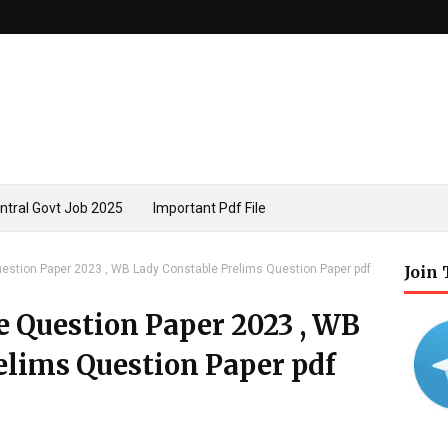
ntral Govt Job 2025
Important Pdf File
stion Paper 2023 , WB Lady Constable Prelims Question Paper pdf
Join
 Question Paper 2023 , WB
elims Question Paper pdf