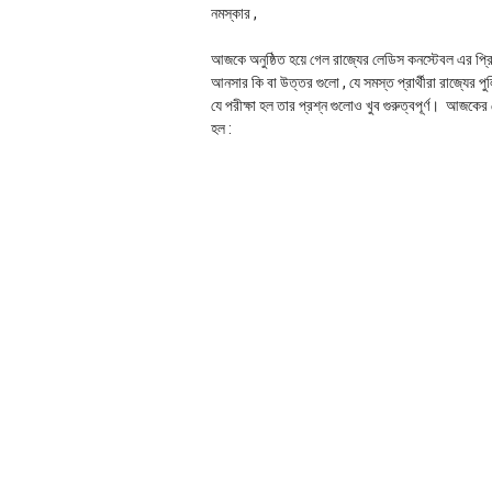
নমস্কার ,
আজকে অনুষ্ঠিত হয়ে গেল রাজ্যের লেডিস কনস্টেবল এর প্রিল
আনসার কি বা উত্তর গুলো , যে সমস্ত প্রার্থীরা রাজ্যে
যে পরীক্ষা হল তার প্রশ্ন গুলোও খুব গুরুত্বপূর্ণ। আজকে
হল :