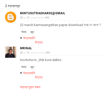
2 মন্তব্যসমূহ
MINTUSUTRADHAR02@GMAIL
২১ মার্চ, ২০২৫ এ ৯:৩০ AM
22 march karmasangsthan paper download হচ্ছে না কেনো ?
উত্তর
মুছুন
উত্তরগুলি
উত্তর
MRINAL
২১ মার্চ, ২০২৫ এ ১১:১২ AM
Hochche to ,,thik kore dekho
উত্তর
মুছুন
উত্তরগুলি
উত্তর
মন্তব্য যুক্ত করুন