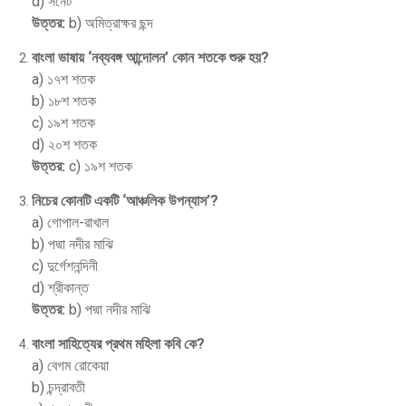
d) সনেট
উত্তর:
b) অমিত্রাক্ষর ছন্দ
বাংলা ভাষায় ‘নব্যবঙ্গ আন্দোলন’ কোন শতকে শুরু হয়?
a) ১৭শ শতক
b) ১৮শ শতক
c) ১৯শ শতক
d) ২০শ শতক
উত্তর:
c) ১৯শ শতক
নিচের কোনটি একটি ‘আঞ্চলিক উপন্যাস’?
a) গোপাল-রাখাল
b) পদ্মা নদীর মাঝি
c) দুর্গেশনন্দিনী
d) শ্রীকান্ত
উত্তর:
b) পদ্মা নদীর মাঝি
বাংলা সাহিত্যের প্রথম মহিলা কবি কে?
a) বেগম রোকেয়া
b) চন্দ্রাবতী