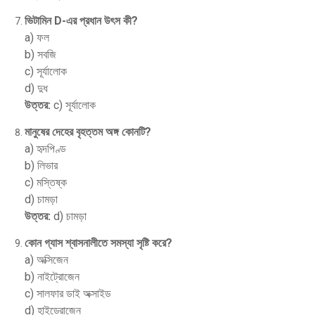
ভিটামিন D-এর প্রধান উৎস কী?
a) ফল
b) সবজি
c) সূর্যালোক
d) দুধ
উত্তর:
c) সূর্যালোক
মানুষের দেহের বৃহত্তম অঙ্গ কোনটি?
a) হৃদপিণ্ড
b) লিভার
c) মস্তিষ্ক
d) চামড়া
উত্তর:
d) চামড়া
কোন গ্যাস শ্বাসনালীতে সমস্যা সৃষ্টি করে?
a) অক্সিজেন
b) নাইট্রোজেন
c) সালফার ডাই অক্সাইড
d) হাইড্রোজেন