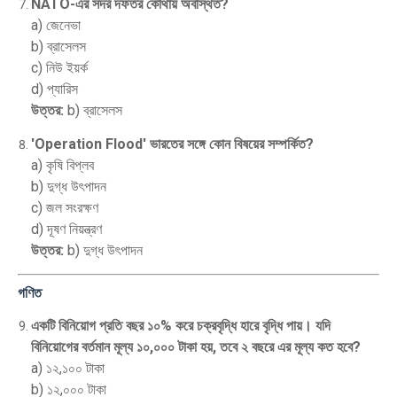
NATO-এর সদর দফতর কোথায় অবস্থিত?
a) জেনেভা
b) ব্রাসেলস
c) নিউ ইয়র্ক
d) প্যারিস
উত্তর:
b) ব্রাসেলস
'Operation Flood' ভারতের সঙ্গে কোন বিষয়ের সম্পর্কিত?
a) কৃষি বিপ্লব
b) দুগ্ধ উৎপাদন
c) জল সংরক্ষণ
d) দূষণ নিয়ন্ত্রণ
উত্তর:
b) দুগ্ধ উৎপাদন
গণিত
একটি বিনিয়োগ প্রতি বছর ১০% করে চক্রবৃদ্ধি হারে বৃদ্ধি পায়। যদি
বিনিয়োগের বর্তমান মূল্য ১০,০০০ টাকা হয়, তবে ২ বছরে এর মূল্য কত হবে?
a) ১২,১০০ টাকা
b) ১২,০০০ টাকা