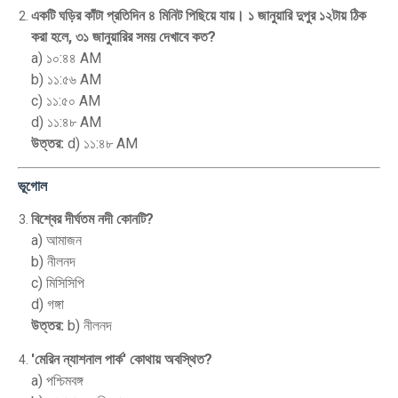
একটি ঘড়ির কাঁটা প্রতিদিন ৪ মিনিট পিছিয়ে যায়। ১ জানুয়ারি দুপুর ১২টায় ঠিক
করা হলে, ৩১ জানুয়ারির সময় দেখাবে কত?
a) ১০:৪৪ AM
b) ১১:৫৬ AM
c) ১১:৫০ AM
d) ১১:৪৮ AM
উত্তর:
d) ১১:৪৮ AM
ভূগোল
বিশ্বের দীর্ঘতম নদী কোনটি?
a) আমাজন
b) নীলনদ
c) মিসিসিপি
d) গঙ্গা
উত্তর:
b) নীলনদ
'মেরিন ন্যাশনাল পার্ক' কোথায় অবস্থিত?
a) পশ্চিমবঙ্গ