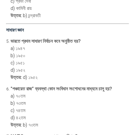
c) প্রভা দেবী
d) কামিনী রায়
উত্তর:
b) চন্দ্রাবতী
সাধারণ জ্ঞান
ভারতে প্রথম সাধারণ নির্বাচন কবে অনুষ্ঠিত হয়?
a) ১৯৪৭
b) ১৯৫০
c) ১৯৫১
d) ১৯৫২
উত্তর:
d) ১৯৫২
"পঞ্চায়েত রাজ" ব্যবস্থা কোন সংবিধান সংশোধনের মাধ্যমে চালু হয়?
a) ৭০তম
b) ৭৩তম
c) ৭৪তম
d) ৪২তম
উত্তর:
b) ৭৩তম