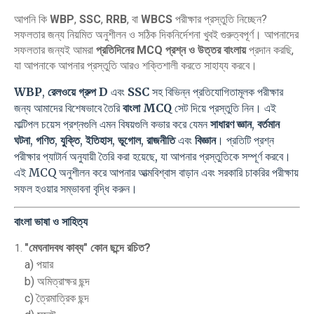
আপনি কি
WBP
,
SSC
,
RRB
, বা
WBCS
পরীক্ষার প্রস্তুতি নিচ্ছেন?
সফলতার জন্য নিয়মিত অনুশীলন ও সঠিক দিকনির্দেশনা খুবই গুরুত্বপূর্ণ। আপনাদের
সফলতার জন্যই আমরা
প্রতিদিনের MCQ প্রশ্ন ও উত্তর বাংলায়
প্রদান করছি,
যা আপনাকে আপনার প্রস্তুতি আরও শক্তিশালী করতে সাহায্য করবে।
WBP
,
রেলওয়ে গ্রুপ D
এবং
SSC
সহ বিভিন্ন প্রতিযোগিতামূলক পরীক্ষার
জন্য আমাদের বিশেষভাবে তৈরি
বাংলা MCQ
সেট দিয়ে প্রস্তুতি নিন। এই
মাল্টিপল চয়েস প্রশ্নগুলি এমন বিষয়গুলি কভার করে যেমন
সাধারণ জ্ঞান
,
বর্তমান
ঘটনা
,
গণিত
,
যুক্তি
,
ইতিহাস
,
ভূগোল
,
রাজনীতি
এবং
বিজ্ঞান
। প্রতিটি প্রশ্ন
পরীক্ষার প্যাটার্ন অনুযায়ী তৈরি করা হয়েছে, যা আপনার প্রস্তুতিকে সম্পূর্ণ করবে।
এই MCQ অনুশীলন করে আপনার আত্মবিশ্বাস বাড়ান এবং সরকারি চাকরির পরীক্ষায়
সফল হওয়ার সম্ভাবনা বৃদ্ধি করুন।
বাংলা ভাষা ও সাহিত্য
"মেঘনাদবধ কাব্য" কোন ছন্দে রচিত?
a) পয়ার
b) অমিত্রাক্ষর ছন্দ
c) ত্রৈমাত্রিক ছন্দ