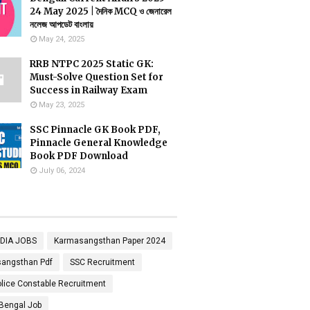
24 May 2025 | দৈনিক MCQ ও জেনারেল
নলেজ আপডেট বাংলায়
May 24, 2025
RRB NTPC 2025 Static GK:
Must-Solve Question Set for
Success in Railway Exam
May 23, 2025
SSC Pinnacle GK Book PDF,
Pinnacle General Knowledge
Book PDF Download
July 06, 2024
NDIA JOBS
Karmasangsthan Paper 2024
angsthan Pdf
SSC Recruitment
lice Constable Recruitment
Bengal Job