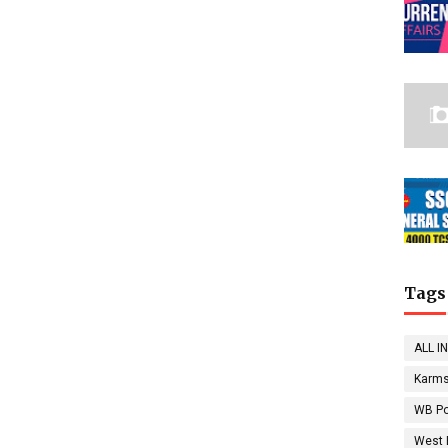
Tags
ALL I
Karms
WB Po
West 