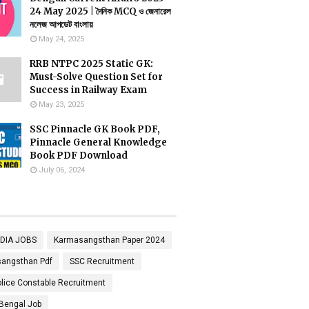
24 May 2025 | দৈনিক MCQ ও জেনারেল
নলেজ আপডেট বাংলায়
May 24, 2025
RRB NTPC 2025 Static GK:
Must-Solve Question Set for
Success in Railway Exam
May 23, 2025
SSC Pinnacle GK Book PDF,
Pinnacle General Knowledge
Book PDF Download
July 06, 2024
NDIA JOBS
Karmasangsthan Paper 2024
angsthan Pdf
SSC Recruitment
lice Constable Recruitment
Bengal Job