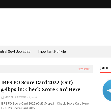
ntral Govt Job 2025
Important Pdf File
Join
সকল দেখান
IBPS PO Score Card 2022 (Out)
@ibps.in: Check Score Card Here
Mrinal
নভেম্বর ০৭, ২০২২
IBPS PO Score Card 2022 (Out) @ibps.in: Check Score Card Here
IBPS PO Score Card 2022:…