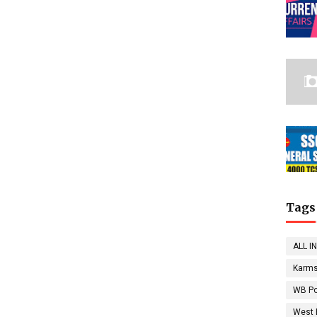
Tags
ALL I
Karms
WB Po
West 