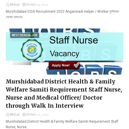
Mrinal
ডিসেম্বর ১৩, ২০২২
Murshidabad ICDS Recruitment 2022 Anganwadi Helper / Worker মুর্শিদাবাদ
জেলায় অঙ্গনওয়…
WEST BENGAL JOB
Murshidabad District Health & Family
Welfare Samiti Requirement Staff Nurse,
Nurse and Medical Officer/ Doctor
through Walk In Interview
Mrinal
ডিসেম্বর ০৭, ২০২০
Murshidabad District Health & Family Welfare Samiti Requirement Staff
Nurse, Nurse…