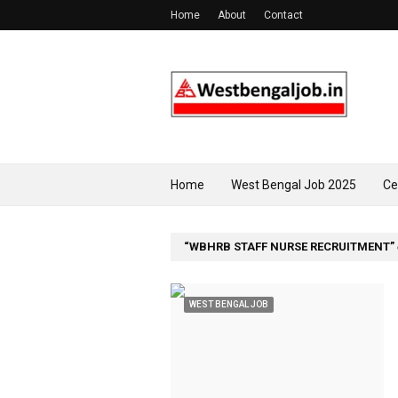
Home
About
Contact
Home
West Bengal Job 2025
Ce
WBHRB STAFF NURSE RECRUITMENT
WEST BENGAL JOB