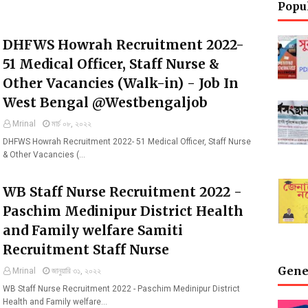
Popu
DHFWS Howrah Recruitment 2022-
51 Medical Officer, Staff Nurse &
Other Vacancies (Walk-in) - Job In
West Bengal @Westbengaljob
Mrinal
মার্চ ০৮, ২০২২
DHFWS Howrah Recruitment 2022- 51 Medical Officer, Staff Nurse
& Other Vacancies (…
WB Staff Nurse Recruitment 2022 -
Paschim Medinipur District Health
and Family welfare Samiti
Recruitment Staff Nurse
Gene
Mrinal
জানুয়ারি ৩১, ২০২২
WB Staff Nurse Recruitment 2022 - Paschim Medinipur District
Health and Family welfare…