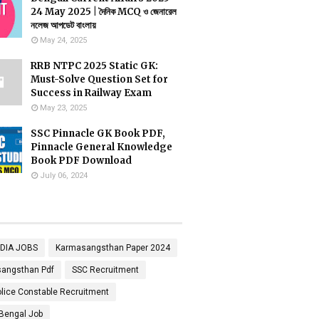
24 May 2025 | দৈনিক MCQ ও জেনারেল
নলেজ আপডেট বাংলায়
May 24, 2025
RRB NTPC 2025 Static GK:
Must-Solve Question Set for
Success in Railway Exam
May 23, 2025
SSC Pinnacle GK Book PDF,
Pinnacle General Knowledge
Book PDF Download
July 06, 2024
NDIA JOBS
Karmasangsthan Paper 2024
angsthan Pdf
SSC Recruitment
lice Constable Recruitment
Bengal Job