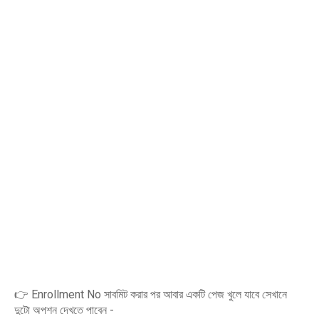
👉 Enrollment No সাবমিট করার পর আবার একটি পেজ খুলে যাবে সেখানে
দুটো অপশন দেখতে পাবেন -