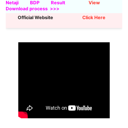
Netaji BDP Result
View
Download process >>>
Official Website
Click Here