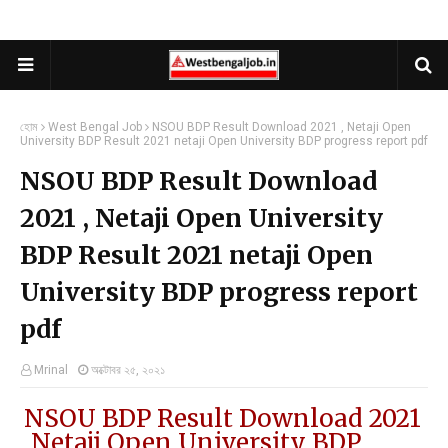
হোম
West Bengal Job
NSOU BDP Result Download 2021 , Netaji Open
University BDP Result 2021 netaji Open University BDP progress report pdf
NSOU BDP Result Download
2021 , Netaji Open University
BDP Result 2021 netaji Open
University BDP progress report
pdf
Mrinal
অক্টোবর ২৫, ২০২১
NSOU BDP Result Download 2021
, Netaji Open University BDP