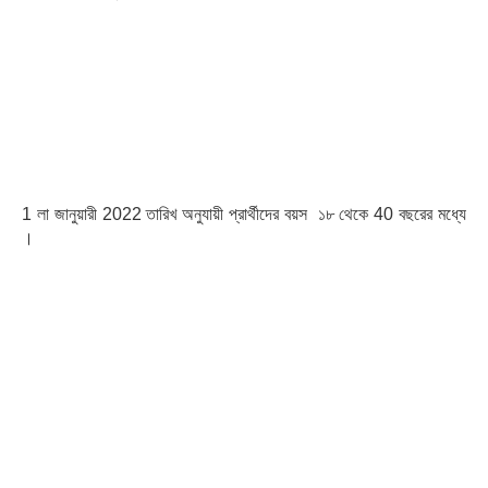
Age Limit for KMC
Recruitment 2022 :
1 লা জানুয়ারী 2022 তারিখ অনুযায়ী প্রার্থীদের বয়স ১৮ থেকে 40 বছরের মধ্যে
।