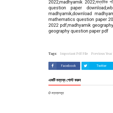
2022,madhyamik 2022,মাধ্যমিক পর
question paper download,w
madhyamik,download madhyam
mathematics question paper 20
2022 pdf,madhyamik geography
geography question paper pdf
Tags:
Important Pdf File
Previous Year
Facebook
Twitter
একটি মন্তব্য পোস্ট করুন
0 মন্তব্যসমূহ