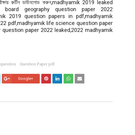
ীক্ষার রুটিন ডাউনলোড করুন,madhyamik 2019 leaked
b board geography question paper 2022
ik 2019 question papers in pdf,madhyamik
22 pdf,madhyamik life science question paper
 question paper 2022 leaked,2022 madhyamik
 question
Question Paper pdf
Google+