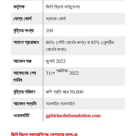
কর্তৃপক্ষ
জিপি বিড়লা ফাউন্ডেশন
যোগ্য কোর্স
স্নাতক কোর্স
বৃত্তির সংখ্যা
100
শতাংশ প্রয়োজন
80% (স্টেট বোর্ডের জন্য) বা 85% (কেন্দ্রীয়
বোর্ডের জন্য)
আবেদন শুরু
জুলাই 2022
অক্টোবর
আবেদনের
শেষ
31শে
2022
তারিখ
বৃত্তির পরিমাণ
রুপি
প্রতি বছর 50,000
আবেদন পদ্ধতি
অনলাইন অফলাইন
ওয়েবসাইট
gpbirlaedufoundation.com
জিবি বিড়লা স্কলারশিপের যোগ্যতার মানদণ্ড