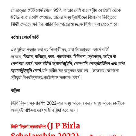
যে ছাত্ররা স্টেট বোর্ড থেকে 95% বা তার বেশি বা কেন্দ্রীয় বোর্ডগুলি থেকে
97% বা তার বেশি পেয়েছে, তাদের জন্য ট্রাস্টিদের বিবেচনার ভিত্তিতে
নির্দিষ্ট ক্ষেত্রে সর্বাধিক পারিবারিক আয়ের মানদণ্ড শিথিল করা যেতে পারে।
বর্তমান কোর্সে ভর্তি
এই বৃত্তি প্রদান করা হয় শিক্ষার্থীদের, যারা নিম্নোক্ত কোর্সে ভর্তি
বিজ্ঞান, বাণিজ্য, কলা, প্রকৌশল, চিকিৎসা, স্থাপত্য, আইন বা
হচ্ছেন,
পেশাগত কোর্স যেমন চার্টার্ড অ্যাকাউন্টেন্সি, কোম্পানি সেক্রেটারিশিপ এবং কস্ট
অ্যাকাউন্ট্যান্সি কোর্স
যদি অধীন সহ অনুসরণ করা হয়। ভারতের যেকোনো
স্বীকৃত বিশ্ববিদ্যালয়/প্রতিষ্ঠানে স্নাতক কোর্স।
বাসিন্দা
জিপি বিড়লা স্কলারশিপ 2022-এর জন্য আবেদন করার জন্য
আবেদনকারীকে
অবশ্যই
পশ্চিমবঙ্গের স্থায়ী বাসিন্দা হতে হবে।
(J P Birla
জিপি বিড়লা স্কলারশিপ