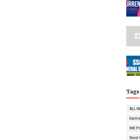
Tags
ALL I
Karms
WB Po
West 