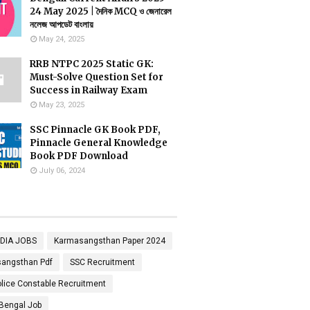
24 May 2025 | দৈনিক MCQ ও জেনারেল
নলেজ আপডেট বাংলায়
May 24, 2025
RRB NTPC 2025 Static GK:
Must-Solve Question Set for
Success in Railway Exam
May 23, 2025
SSC Pinnacle GK Book PDF,
Pinnacle General Knowledge
Book PDF Download
July 06, 2024
NDIA JOBS
Karmasangsthan Paper 2024
angsthan Pdf
SSC Recruitment
lice Constable Recruitment
Bengal Job