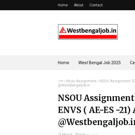
Home
About
Contact
Home
West Bengal Job 2025
Ce
হোম
Nsou Assignment
NSOU Assignment 202
@Westbengaljob.in
NSOU Assignment 
ENVS ( AE-ES -21)
@Westbengaljob.i
Mrinal
জুলাই ৩০, ২০২২