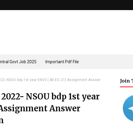
ntral Govt Job 2025
Important Pdf File
2- NSOU bdp 1st year ENVS ( AE-ES -21) Assignment Answer
Join
2022- NSOU bdp 1st year
 Assignment Answer
n