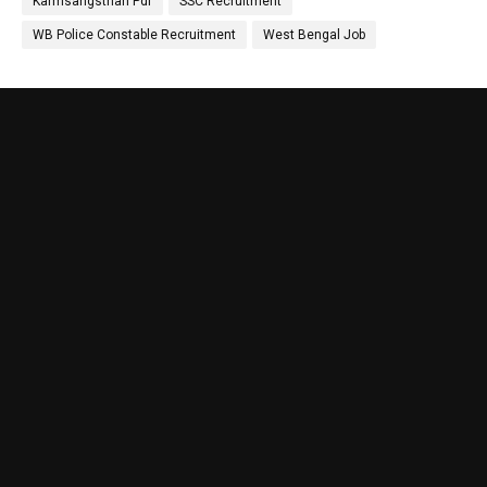
Karmsangsthan Pdf
SSC Recruitment
WB Police Constable Recruitment
West Bengal Job